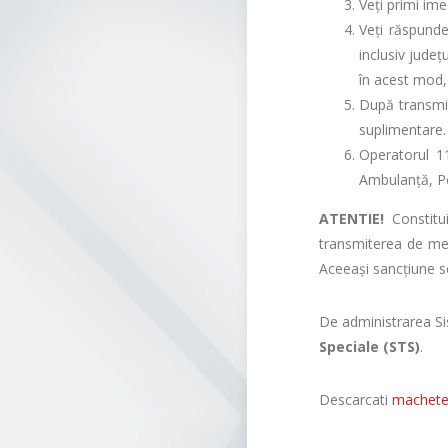
Veţi primi ime
Veţi răspunde
inclusiv judeţ
în acest mod,
După transmit
suplimentare.
Operatorul 11
Ambulanţă, Po
ATENTIE!
Constitui
transmiterea de mes
Aceeași sancțiune se
De administrarea Si
Speciale (STS)
.
Descarcati
machete