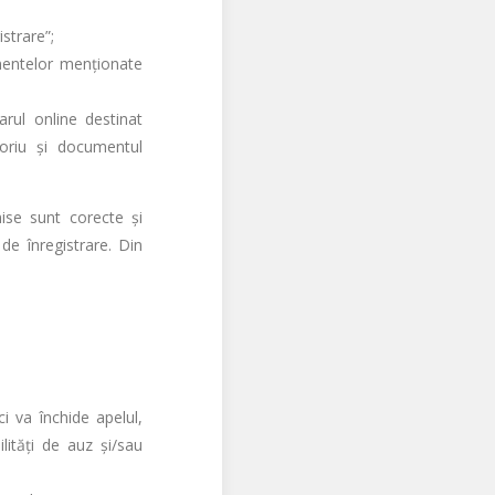
strare”;
umentelor menţionate
arul online destinat
toriu şi documentul
mise sunt corecte şi
de înregistrare. Din
 va închide apelul,
lităţi de auz şi/sau