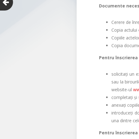
Documente necesa
Cerere de înre
Copia actului
Copiile actelo
Copia documen
Pentru înscrierea 
solicitaţi un 
sau la birouri
website-ul
ww
completaţi şi
anexaţi copii
introduceţi do
una dintre c
Pentru înscrierea