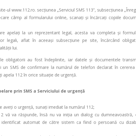
ite-ul www.112.ro. secţiunea „Serviciul SMS 113”, subsecţiunea „Înregi
ecare câmp al formularului online, scanaţi şi încărcaţi copiile doc
are apelaţi la un reprezentant legal, acesta va completa şi formul
lor legali, aflat în aceeaşi subsecţiune pe site, încărcând obliga
ităţii lui.
le obligatorii au fost îndeplinite, iar datele şi documentele trans
i un SMS de confirmare la numărul de telefon declarat în cererea 
 apela 112 în orice situaţie de urgenţă.
elare prin SMS a Serviciului de urgenţă
re aveţi o urgenţă, sunaţi imediat la numărul 112;
2 vă va răspunde, însă nu va iniţia un dialog cu dumneavoastră, ci
fi identificat automat de către sistem ca fiind o persoană cu dizabi