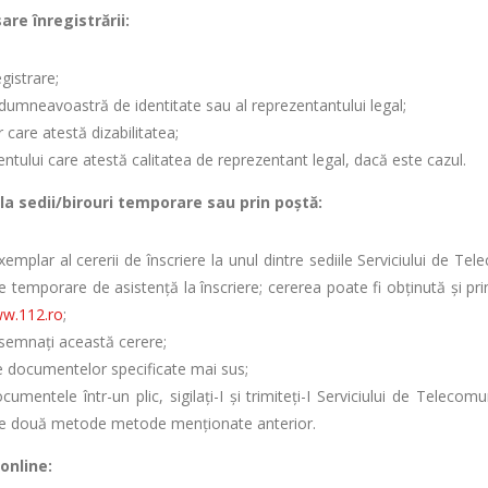
re înregistrării:
gistrare;
 dumneavoastră de identitate sau al reprezentantului legal;
r care atestă dizabilitatea;
tului care atestă calitatea de reprezentant legal, dacă este cazul.
la sedii/birouri temporare sau prin poştă:
exemplar al cererii de înscriere la unul dintre sediile Serviciului de Te
le temporare de asistenţă la înscriere; cererea poate fi obţinută şi p
w.112.ro
;
 semnaţi această cerere;
le documentelor specificate mai sus;
cumentele într-un plic, sigilaţi-I şi trimiteţi-I Serviciului de Telecomu
ele două metode metode menţionate anterior.
 online: