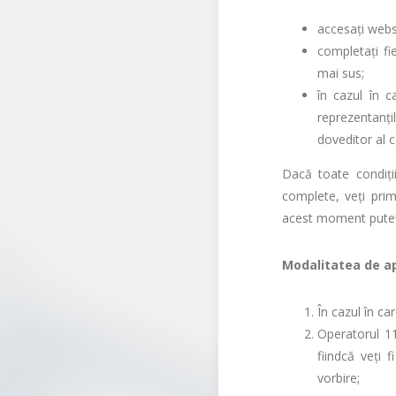
accesaţi webs
completaţi fi
mai sus;
în cazul în c
reprezentanţi
doveditor al cal
Dacă toate condiţii
complete, veţi prim
acest moment puteţi
Modalitatea de ap
În cazul în ca
Operatorul 11
fiindcă veţi 
vorbire;