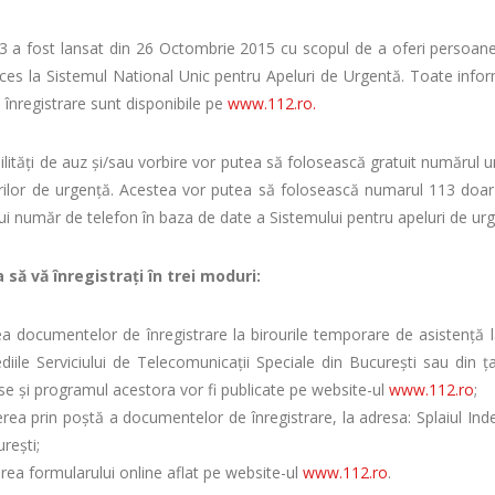
3 a fost lansat din 26 Octombrie 2015 cu scopul de a oferi persoanelo
ces la Sistemul National Unic pentru Apeluri de Urgentă. Toate inform
i înregistrare sunt disponibile pe
www.112.ro.
ilități de auz și/sau vorbire vor putea să folosească gratuit numărul 
urilor de urgență. Acestea vor putea să folosească numarul 113 doar
lui număr de telefon în baza de date a Sistemului pentru apeluri de ur
a să vă înregistraţi în trei moduri:
a documentelor de înregistrare la birourile temporare de asistenţă la
ediile Serviciului de Telecomunicaţii Speciale din Bucureşti sau din ţ
ese şi programul acestora vor fi publicate pe website-ul
www.112.ro
;
erea prin poştă a documentelor de înregistrare, la adresa: Splaiul Ind
reşti;
rea formularului online aflat pe website-ul
www.112.ro
.