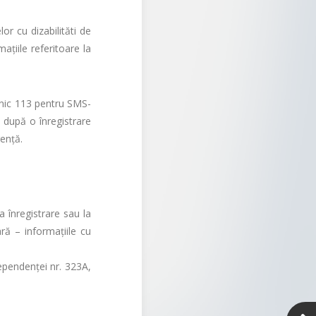
r cu dizabilităti de
ațiile referitoare la
unic 113 pentru SMS-
 după o înregistrare
gență.
 înregistrare sau la
ară – informaţiile cu
ependenţei nr. 323A,