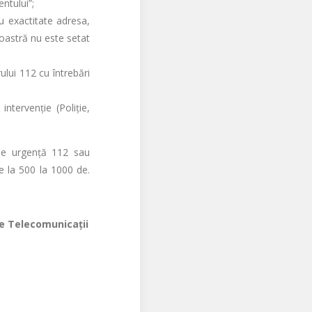
ntului”;
u exactitate adresa,
voastră nu este setat
lui 112 cu întrebări
ntervenţie (Poliţie,
 de urgenţă 112 sau
e la 500 la 1000 de.
de Telecomunicații