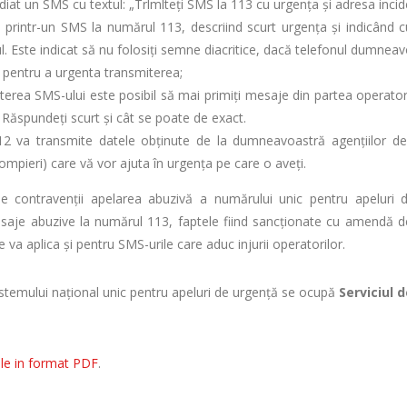
diat un SMS cu textul: „Trlmlteţi SMS la 113 cu urgenţa şi adresa incide
 printr-un SMS la numărul 113, descriind scurt urgenţa şi indicând c
ul. Este indicat să nu folosiţi semne diacritice, dacă telefonul dumnea
 pentru a urgenta transmiterea;
erea SMS-ului este posibil să mai primiţi mesaje din partea operatoru
 Răspundeţi scurt şi cât se poate de exact.
2 va transmite datele obţinute de la dumneavoastră agenţiilor de i
mpieri) care vă vor ajuta în urgenţa pe care o aveţi.
e contravenţii apelarea abuzivă a numărului unic pentru apeluri
aje abuzive la numărul 113, faptele fiind sancţionate cu amendă d
 va aplica și pentru SMS-urile care aduc injurii operatorilor.
stemului național unic pentru apeluri de urgență se ocupă
Serviciul 
le in format PDF
.