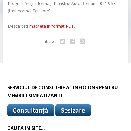
Programări și informații Registrul Auto Roman – 021 9672
(tarif normal Telekom)
Descarcati
macheta in format PDF
.
Share:
Tw
Fa
Go
itte
ce
ogl
r
bo
e+
ok
SERVICIUL DE CONSILIERE AL INFOCONS PENTRU
MEMBRII SIMPATIZANTI
CAUTA IN SITE…