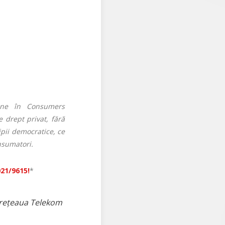
line în Consumers
 drept privat, fără
ipii democratice, ce
nsumatori.
021/9615!
*
n rețeaua Telekom