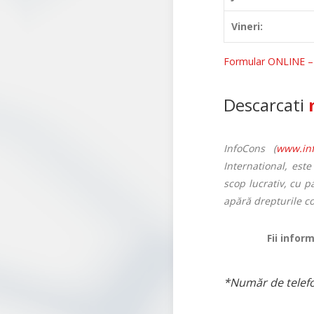
Vineri:
Formular ONLINE – 
Descarcati
InfoCons (
www.inf
International, est
scop lucrativ, cu p
apără drepturile c
Fii infor
*Număr de telefon