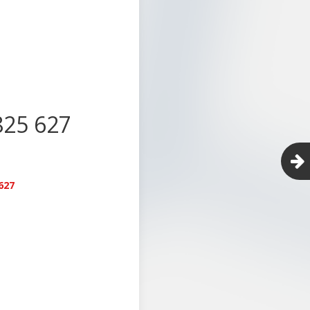
825 627
627