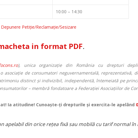
10:00 – 14:30
Depunere Petiție/Reclamație/Sesizare
macheta in format PDF
.
ocons.ro
), unica organizație din România cu drepturi dep
e o asociație de consumatori neguvernamentală, reprezentativă, de
atrimoniu distinct și indivizibil, independentă, întemeiată pe princ
onsumatorilor – membră fondatoare a Federației Asociațiilor de Co
mat! Ia atitudine! Cunoaște-ți drepturile și exercita-le apelând
 apelabil din orice rețea fixă sau mobilă cu tarif normal î