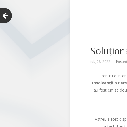
Soluționa
iul., 28, 2022
Posted
Pentru o intens
Insolvență a Pers
au fost emise două
Astfel, a fost di
contact direct