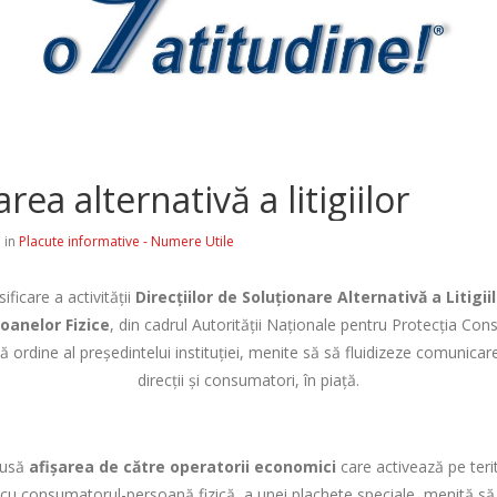
rea alternativă a litigiilor
 in
Placute informative - Numere Utile
ificare a activității
Direcțiilor de Soluționare Alternativă a Litigiil
oanelor Fizice
, din cadrul Autorității Naționale pentru Protecția Co
 ordine al președintelui instituției, menite să să fluidizeze comunicar
direcții și consumatori, în piață.
spusă
afișarea de către operatorii economici
care activează pe teri
 cu consumatorul-persoană fizică, a unei plachete speciale, menită să