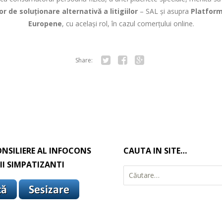
r de soluționare alternativă a litigiilor
– SAL și asupra
Platform
Europene
, cu același rol, în cazul comerțului online.
Share:
Tw
Fa
Go
itte
ce
ogl
r
bo
e+
ok
ONSILIERE AL INFOCONS
CAUTA IN SITE…
I SIMPATIZANTI
C
a
u
t
ă