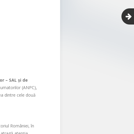
or – SAL și de
nsumatorilor (ANPC),
ea dintre cele două
toriul României, în
 atragă atenția