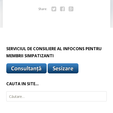
Share:
Tw
Fa
Go
itte
ce
ogl
r
bo
e+
ok
SERVICIUL DE CONSILIERE AL INFOCONS PENTRU
MEMBRII SIMPATIZANTI
CAUTA IN SITE…
C
a
u